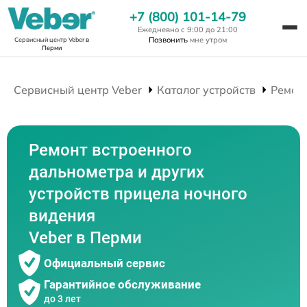
+7 (800) 101-14-79
Ежедневно с 9:00 до 21:00
Позвонить
мне утром
Сервисный центр Veber
в
Перми
Сервисный центр Veber
Каталог устройств
Ремон
Ремонт встроенного
дальнометра и других
устройств прицела ночного
видения
Veber в Перми
Официальный сервис
Гарантийное обслуживание
до 3 лет