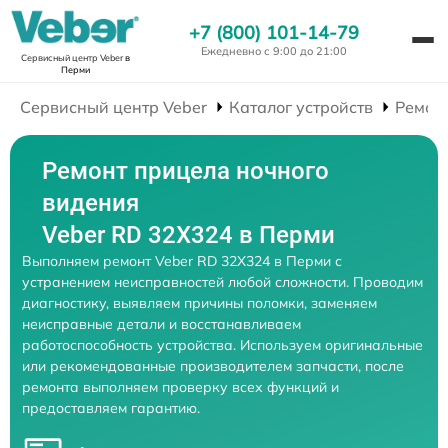
+7 (800) 101-14-79
Ежедневно с 9:00 до 21:00
Сервисный центр Veber
в
Перми
Сервисный центр Veber
Каталог устройств
Ремон
Ремонт прицела ночного
видения
Veber RD 32X324 в Перми
Выполняем ремонт Veber RD 32X324 в Перми с
устранением неисправностей любой сложности. Проводим
диагностику, выявляем причины поломки, заменяем
неисправные детали и восстанавливаем
работоспособность устройства. Используем оригинальные
или рекомендованные производителем запчасти, после
ремонта выполняем проверку всех функций и
предоставляем гарантию.