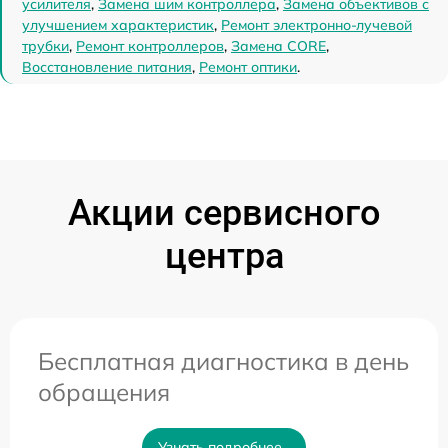
усилителя
,
Замена шим контроллера
,
Замена объективов с
улучшением характеристик
,
Ремонт электронно-лучевой
трубки
,
Ремонт контроллеров
,
Замена CORE
,
Восстановление питания
,
Ремонт оптики
.
Акции сервисного
центра
Бесплатная диагностика в день
обращения
Узнать подробнее