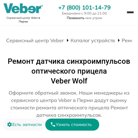
+7 (800) 101-14-79
Ежедневно с 9:00 до 21:00
Позвонить
мне утром
Сервисный центр Veber
в
Перми
Сервисный центр Veber
Каталог устройств
Ремон
Ремонт датчика синхроимпульсов
оптического прицела
Veber Wolf
Оформите обратный звонок. Наши менеджеры из
сервисного центра Veber в Перми дадут оценку
стоимости ремонта оптического прицела Ремонт
датчика синхроимпульсов.
Есть запчасти
Узнать стоимость