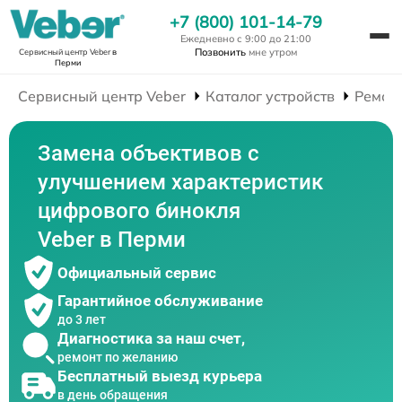
+7 (800) 101-14-79
Ежедневно с 9:00 до 21:00
Позвонить
мне утром
Сервисный центр Veber
в
Перми
Сервисный центр Veber
Каталог устройств
Ремон
Замена объективов с
улучшением характеристик
цифрового бинокля
Veber в Перми
Официальный сервис
Гарантийное обслуживание
до 3 лет
Диагностика за наш счет,
ремонт по желанию
Бесплатный выезд курьера
в день обращения